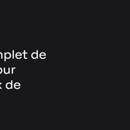
plet de
our
x de