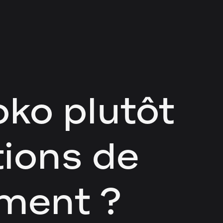
oko plutôt
tions de
ment ?