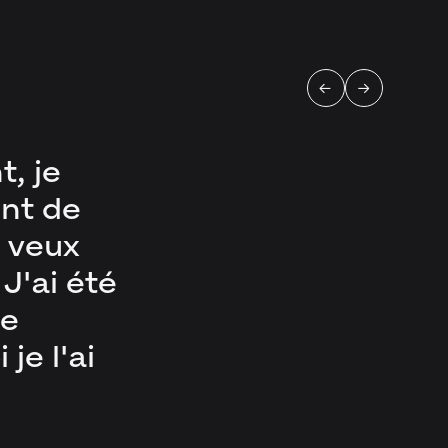
←
→
t, je
uit
ent de
outer
r. À pas
e veux
os
 mocap
J'ai été
t donné
le
ur
je l'ai
e passé,
es ou