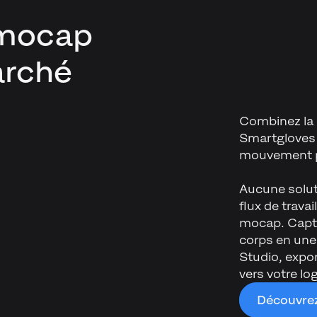
 mocap
arché
Combinez la 
Smartgloves 
mouvement p
Aucune solut
flux de travai
mocap. Captu
corps en une
Studio, expor
vers votre log
Découvrez