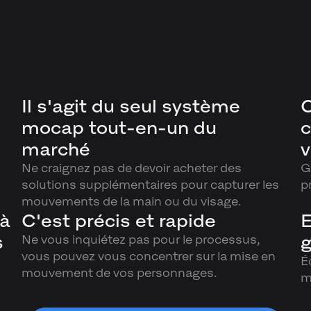
Il s'agit du seul système
C
mocap tout-en-un du
c
marché
v
Ne craignez pas de devoir acheter des
G
solutions supplémentaires pour capturer les
p
mouvements de la main ou du visage.
 à
C'est précis et rapide
E
s
g
Ne vous inquiétez pas pour le processus,
vous pouvez vous concentrer sur la mise en
É
mouvement de vos personnages.
m