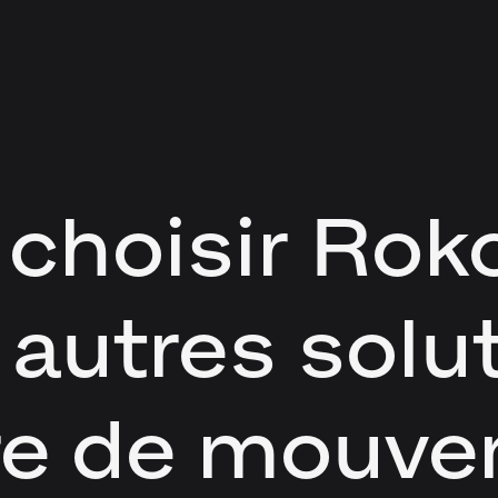
choisir Rok
 autres solu
re de mouve