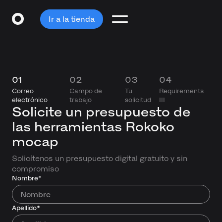
Ir a la tienda
01
02
03
04
Correo
Campo de
Tu
Requirements
electrónico
trabajo
solicitud
III
Solicite un presupuesto de
las herramientas Rokoko
mocap
Solicítenos un presupuesto digital gratuito y sin
compromiso
Nombre*
Apellido*