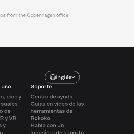
os from the Copenhagen office
Inglés
 uso
Soporte
n, cine y
Centro de ayuda
isuales
Guías en vídeo de las
o de
herramientas de
AR y VR
Rokoko
 y
Hable con un
n
ingeniero de soporte