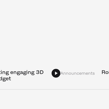
ating engaging 3D
Ro
Announcements
dget