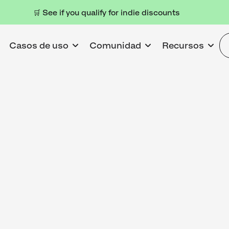
🛒 See if you qualify for indie discounts
Casos de uso
Comunidad
Recursos