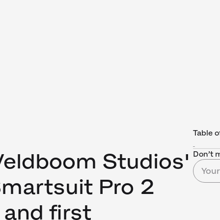
Table o
Veldboom Studios'
Don’t m
martsuit Pro 2
and first