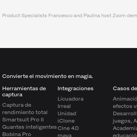
Product Specialists Francesco and Paulina host Zoom dem
Convierte el movimiento en magia.
Herramientas de
Integraciones
Casos de
captura
Licuadora
Animació
Captura de
Irreal
efectos v
rendimiento total
Unidad
Desarroll
Smartsuit Pro II
iClone
juegos, 
Guantes inteligentes
Cine 4D
Academia
Bobina Pro
maya
educació