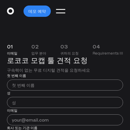
데모 예약
01
02
03
04
이메일
업무 분야
귀하의 요청
Requirements III
로코코 모캡 툴 견적 요청
구속력이 없는 무료 디지털 견적을 요청하세요
첫 번째 이름
성
이메일
회사 또는 기관 이름