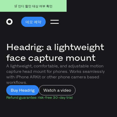
🛒 인디 할인 대상 여부 확인
데모 예약
Headrig: a lightweight
face capture mount
A lightweight, comfortable, and adjustable motion
capture head mount for phones. Works seamlessly
with iPhone ARKit or other phone camera based
workflows.
Buy Headrig
Watch a video
Refund guarantee: risk-free 30-day trial