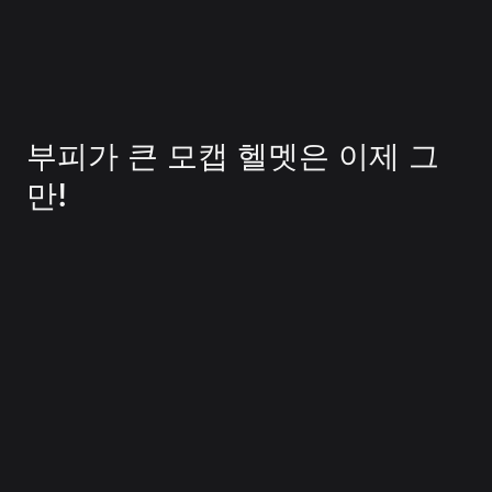
부피가 큰 모캡 헬멧은 이제 그
만!