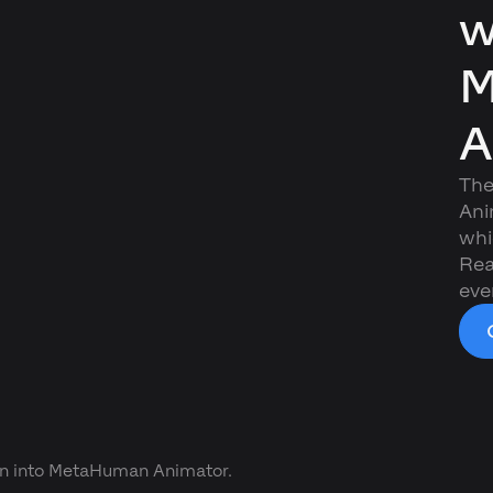
w
M
A
The
Ani
whi
Rea
eve
on into MetaHuman Animator.