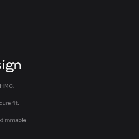
sign
l HMC.
ure fit.
r, dimmable