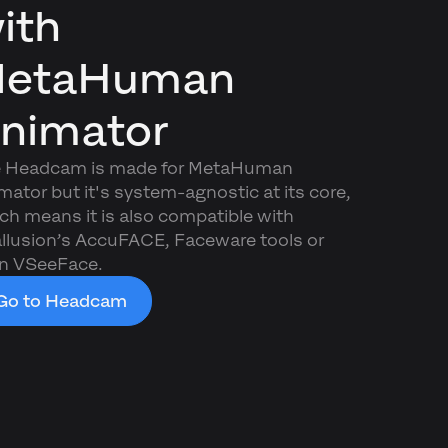
ith
etaHuman
nimator
 Headcam is made for MetaHuman
mator but it's system-agnostic at its core,
ch means it is also compatible with
llusion’s AccuFACE, Faceware tools or
n VSeeFace.
Go to Headcam