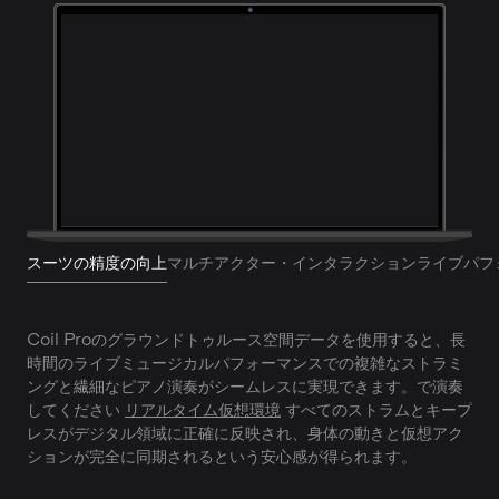
スーツの精度の向上
マルチアクター・インタラクション
ライブパフ
Coil Proのグラウンドトゥルース空間データを使用すると、長
時間のライブミュージカルパフォーマンスでの複雑なストラミ
ングと繊細なピアノ演奏がシームレスに実現できます。で演奏
してください
リアルタイム仮想環境
すべてのストラムとキープ
レスがデジタル領域に正確に反映され、身体の動きと仮想アク
ションが完全に同期されるという安心感が得られます。