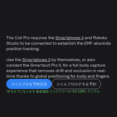
The Coil Pro requires the
Smartgloves II
and Rokoko
Studio to be connected to establish the EMF absolute
position tracking.
Use the
Smartgloves II
by themselves, or also
connect the Smartsuit Pro II, for a full body capture
experience that removes drift and occlusion in real-
time thanks to global positioning for body and fingers.
コイルプロを予約注文
コイルプロのデモを予約
15％オフになります
返金保証:リスクフリーの 30 日間トライアル